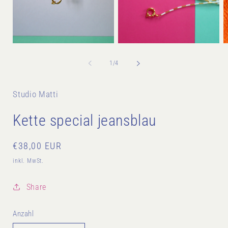
Medien
M
Medien
2
3
1
in
in
in
von
1
/
4
Modal
M
Modal
öffnen
ö
öffnen
Studio Matti
Kette special jeansblau
Normaler
€38,00 EUR
Preis
inkl. MwSt.
Share
Anzahl