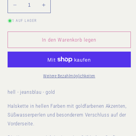
Verringere
Erhöhe
die
die
1 AUF LAGER
Menge
Menge
für
für
Kette
Kette
In den Warenkorb legen
special
special
jeansblau
jeansblau
Weitere Bezahlmöglichkeiten
hell - jeansblau - gold
Halskette in hellen Farben mit goldfarbenen Akzenten,
Süßwasserperlen und besonderem Verschluss auf der
Vorderseite.