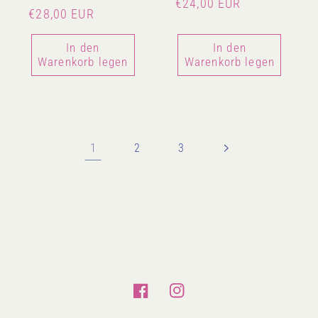
Normaler
€24,00 EUR
Normaler
€28,00 EUR
Preis
Preis
In den
In den
Warenkorb legen
Warenkorb legen
1
2
3
Facebook
Instagram