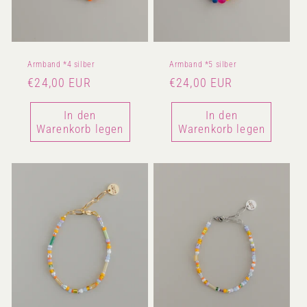
Armband *4 silber
Armband *5 silber
Normaler
€24,00 EUR
Normaler
€24,00 EUR
Preis
Preis
In den
In den
Warenkorb legen
Warenkorb legen