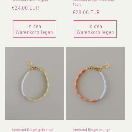
#gold
Normaler
€24,00 EUR
Normaler
€28,00 EUR
Preis
Preis
In den
In den
Warenkorb legen
Warenkorb legen
Armband Ringel gelb-rosé
Armband Ringel orange-