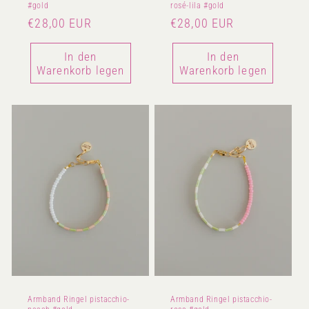
#gold
rosé-lila #gold
Normaler
€28,00 EUR
Normaler
€28,00 EUR
Preis
Preis
In den
In den
Warenkorb legen
Warenkorb legen
Armband Ringel pistacchio-
Armband Ringel pistacchio-