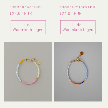
Armband lila-weiß silber
Armband olive-peach #gold
Normaler
€24,00 EUR
Normaler
€24,00 EUR
Preis
Preis
In den
In den
Warenkorb legen
Warenkorb legen