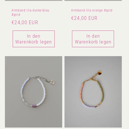
Armband lila-dunkelblau
Armband lila-orange #gold
#gold
Normaler
€24,00 EUR
Normaler
€24,00 EUR
Preis
Preis
In den
In den
Warenkorb legen
Warenkorb legen